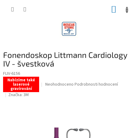
Přejít
NÁKUP
na
obsah
KOŠÍK
Fonendoskop Littmann Cardiology
IV - švestková
FLIV-6156
Nabízíme také
Průměrné
Neohodnoceno
Podrobnosti hodnocení
laserové
gravírování
hodnocení
Značka:
3M
produktu
je
0,0
z
5
hvězdiček.