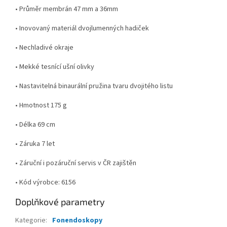
• Průměr membrán 47 mm a 36mm
• Inovovaný materiál dvojlumenných hadiček
• Nechladivé okraje
• Mekké tesnící ušní olivky
• Nastavitelná binaurální pružina tvaru dvojitého listu
• Hmotnost 175 g
• Délka 69 cm
• Záruka 7 let
• Záruční i pozáruční servis v ČR zajištěn
• Kód výrobce: 6156
Doplňkové parametry
Kategorie
:
Fonendoskopy