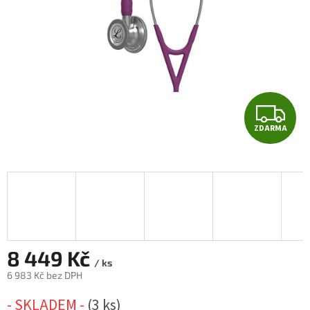
Z
ZDARMA
D
A
R
M
A
8 449 Kč
/ ks
6 983 Kč
bez DPH
Měrná
- SKLADEM -
(3 ks)
cena: