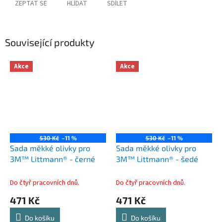
ZEPTAT SE
HLÍDAT
SDÍLET
Související produkty
Akce
Akce
530 Kč
–11 %
530 Kč
–11 %
Sada měkké olivky pro
Sada měkké olivky pro
3M™ Littmann® - černé
3M™ Littmann® - šedé
Do čtyř pracovních dnů.
Do čtyř pracovních dnů.
471 Kč
471 Kč
Do košíku
Do košíku