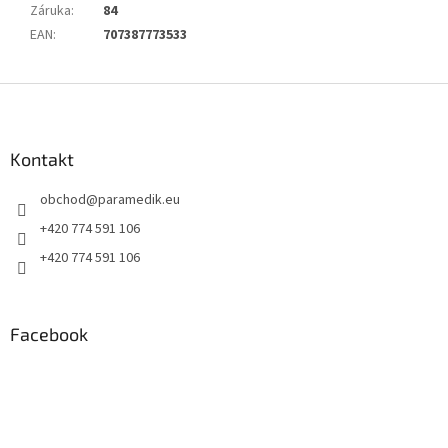
Záruka
:
84
EAN
:
707387773533
Z
á
p
a
Kontakt
t
obchod
@
paramedik.eu
í
+420 774 591 106
+420 774 591 106
Facebook