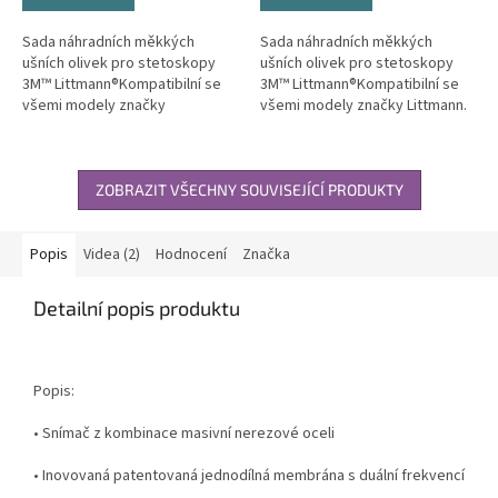
Sada náhradních měkkých
Sada náhradních měkkých
ušních olivek pro stetoskopy
ušních olivek pro stetoskopy
3M™ Littmann®Kompatibilní se
3M™ Littmann®Kompatibilní se
všemi modely značky
všemi modely značky Littmann.
Littmann.Sada...
Sada...
ZOBRAZIT VŠECHNY SOUVISEJÍCÍ PRODUKTY
Popis
Videa (2)
Hodnocení
Značka
Detailní popis produktu
Popis:
• Snímač z kombinace masivní nerezové oceli
• Inovovaná patentovaná jednodílná membrána s duální frekvencí