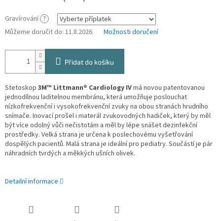
Gravírování
?
Můžeme doručit do:
11.8.2026
Možnosti doručení
Přidat do košíku
Stetoskop
3M™
Littmann® Cardiology IV
má novou patentovanou
jednodílnou laditelnou membránu, která umožňuje poslouchat
nízkofrekvenční i vysokofrekvenční zvuky na obou stranách hrudního
snímače. Inovací prošel i materál zvukovodných hadiček, který by měl
být více odolný vůči nečistotám a měl by lépe snášet dezinfekční
prostředky. Velká strana je určena k poslechovému vyšetřování
dospělých pacientů. Malá strana je ideální pro pediatry. Součástí je pár
náhradních tvrdých a měkkých ušních olivek.
Detailní informace