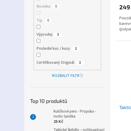
Novinka
249
0
Pouzdr
Tip
0
barevn
(polyam
Výprodej
1
Poslední kus / kusy
1
Certifikovaný Originál
1
ROZBALIT FILTR
Top 10 produktů
Takti
Kuličkové pero - Propiska -
motiv Sanitka
25 Kč
Taktické škrtidlo – rychloupínací