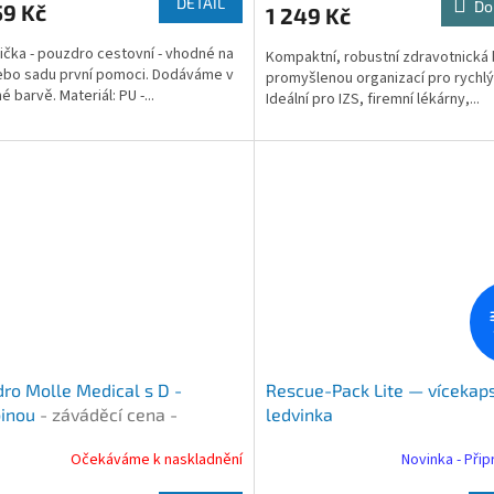
DETAIL
Do
9 Kč
1 249 Kč
ička - pouzdro cestovní - vhodné na
Kompaktní, robustní zdravotnická 
ebo sadu první pomoci. Dodáváme v
promyšlenou organizací pro rychlý
 barvě. Materiál: PU -...
Ideální pro IZS, firemní lékárny,...
ro Molle Medical s D -
Rescue-Pack Lite — vícekap
binou
- záváděcí cena -
ledvinka
ená nabídka
Očekáváme k naskladnění
Novinka - Při