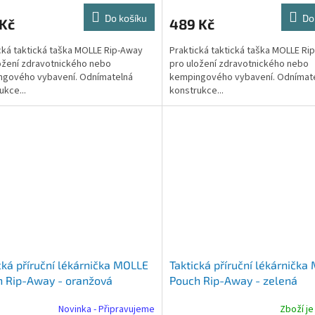
Do košíku
Do
 Kč
489 Kč
cká taktická taška MOLLE Rip-Away
Praktická taktická taška MOLLE Ri
ožení zdravotnického nebo
pro uložení zdravotnického nebo
ngového vybavení. Odnímatelná
kempingového vybavení. Odnímat
ukce...
konstrukce...
cká příruční lékárnička MOLLE
Taktická příruční lékárnička
 Rip-Away - oranžová
Pouch Rip-Away - zelená
Novinka - Připravujeme
Zboží je