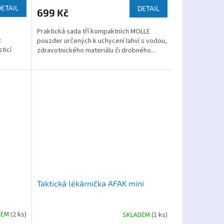
DETAIL
DETAIL
699 Kč
Praktická sada tří kompaktních MOLLE
:
pouzder určených k uchycení lahví s vodou,
ticí
zdravotnického materiálu či drobného...
Taktická lékárnička AFAK mini
DEM
(2 ks)
SKLADEM
(1 ks)