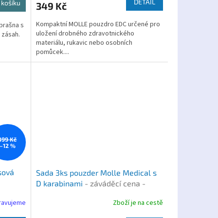
DETAIL
 košíku
349 Kč
Kompaktní MOLLE pouzdro EDC určené pro
brašna s
uložení drobného zdravotnického
 zásah.
materiálu, rukavic nebo osobních
pomůcek....
399 Kč
–12 %
sová
Sada 3ks pouzder Molle Medical s
D karabinami
- záváděcí cena -
omezená nabídka
pravujeme
Zboží je na cestě