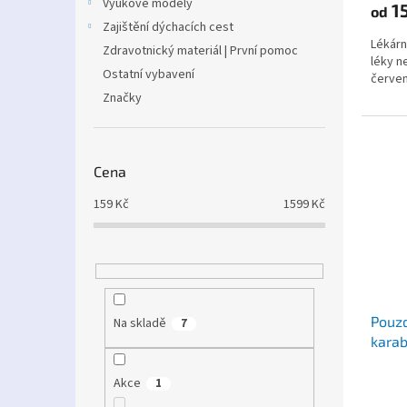
Výukové modely
15
od
Zajištění dýchacích cest
Lékárn
Zdravotnický materiál | První pomoc
léky n
Ostatní vybavení
červené
Značky
Cena
159
Kč
1599
Kč
Pouzd
Na skladě
7
kara
omez
Akce
1