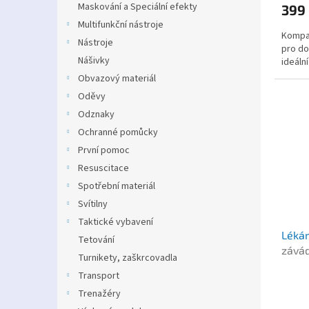
Maskování a Speciální efekty
399
Multifunkční nástroje
Kompak
Nástroje
pro do
Nášivky
ideáln
Obvazový materiál
Oděvy
Odznaky
Ochranné pomůcky
První pomoc
Resuscitace
Spotřební materiál
Svítilny
Taktické vybavení
Lékár
Tetování
závád
Turnikety, zaškrcovadla
Transport
Trenažéry