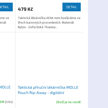
DETAIL
DETAIL
479 Kč
váme ve
Taktická lékárnička AFAK mini Dodáváme ve
riál:
třech barevných provedeních. Materiál:
Nylon - Oxfordská Tkanina...
 MOLLE
Taktická příruční lékárnička MOLLE
Pouch Rip-Away - digitální
kamufláž
DEM
(2 ks)
Zboží je na cestě