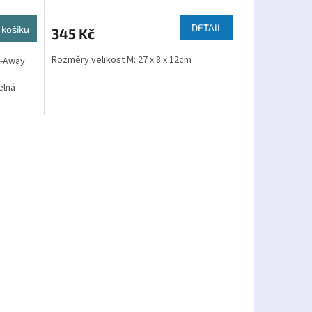
DETAIL
 košíku
345 Kč
Rozměry velikost M: 27 x 8 x 12cm
p-Away
elná