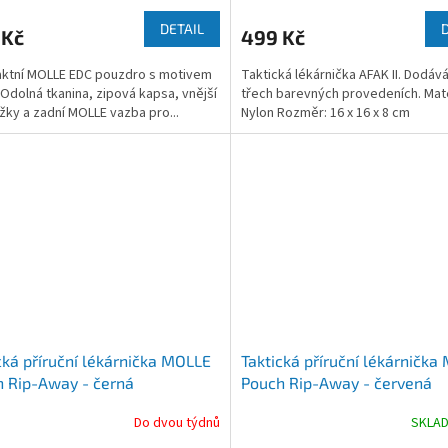
DETAIL
 Kč
499 Kč
ktní MOLLE EDC pouzdro s motivem
Taktická lékárnička AFAK II. Dodá
. Odolná tkanina, zipová kapsa, vnější
třech barevných provedeních. Mate
žky a zadní MOLLE vazba pro...
Nylon Rozměr: 16 x 16 x 8 cm
cká příruční lékárnička MOLLE
Taktická příruční lékárnička
 Rip-Away - černá
Pouch Rip-Away - červená
Do dvou týdnů
SKLA