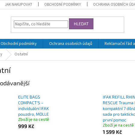
JAK NAKUPOVAT
OBCHODNÍ PODMÍNKY
OCHRANA OSOBNÍCH ÚD
HLEDAT
Obchodní podmínky
Ochrana osobních údajů
Reklamační řád a
ny
Ostatní
tní
odávanější
ELITE BAGS
IFAK REFILL RHI
COMPACT’S –
RESCUE Trauma K
individuální IFAK
kompaktní 7 díln
pouzdro, MOLLE
sada pro taktick
Zboží je na cestě
první pomoc
Zboží je na cestě
999 Kč
1 599 Kč