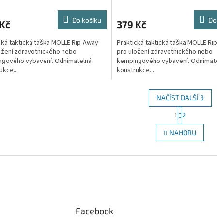
Do košíku
Do
 Kč
379 Kč
cká taktická taška MOLLE Rip-Away
Praktická taktická taška MOLLE Ri
ožení zdravotnického nebo
pro uložení zdravotnického nebo
ngového vybavení. Odnímatelná
kempingového vybavení. Odnímat
ukce...
konstrukce...
NAČÍST DALŠÍ 3
S
1
2
O
t
r
v
NAHORU
á
l
n
á
k
d
o
a
v
c
á
í
n
p
í
r
Facebook
v