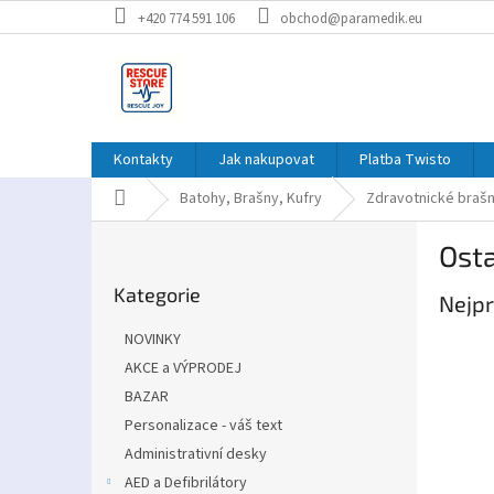
Přejít
+420 774 591 106
obchod@paramedik.eu
na
obsah
Kontakty
Jak nakupovat
Platba Twisto
Domů
Batohy, Brašny, Kufry
Zdravotnické braš
P
Osta
o
Přeskočit
s
Kategorie
kategorie
Nejpr
t
r
NOVINKY
a
AKCE a VÝPRODEJ
n
BAZAR
n
í
Personalizace - váš text
p
Administrativní desky
a
AED a Defibrilátory