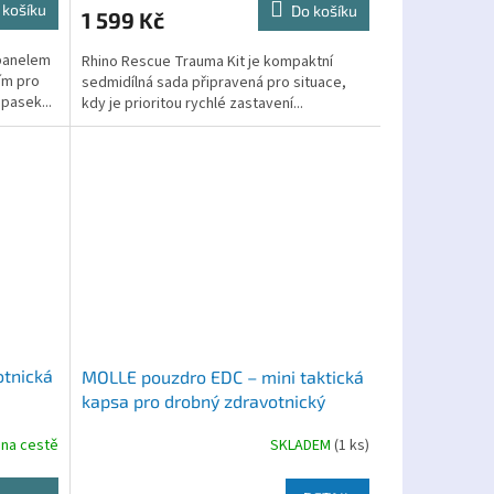
 košíku
Do košíku
1 599 Kč
panelem
Rhino Rescue Trauma Kit je kompaktní
ím pro
sedmidílná sada připravená pro situace,
pasek...
kdy je prioritou rychlé zastavení...
otnická
MOLLE pouzdro EDC – mini taktická
kapsa pro drobný zdravotnický
materiál
 na cestě
SKLADEM
(1 ks)