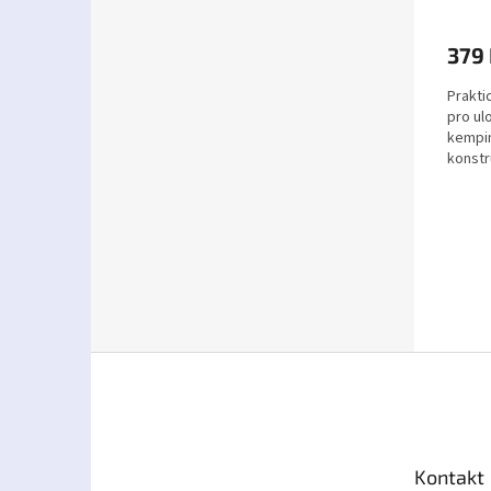
379
Prakti
pro ul
kempi
konstr
Z
á
p
a
t
Kontakt
í