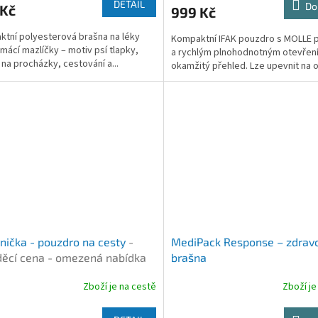
DETAIL
Do
 Kč
999 Kč
tní polyesterová brašna na léky
Kompaktní IFAK pouzdro s MOLLE 
mácí mazlíčky – motiv psí tlapky,
a rychlým plnohodnotným otevřen
í na procházky, cestování a...
okamžitý přehled. Lze upevnit na o
nička - pouzdro na cesty
-
MediPack Response – zdrav
ěcí cena - omezená nabídka
brašna
Zboží je na cestě
Zboží je