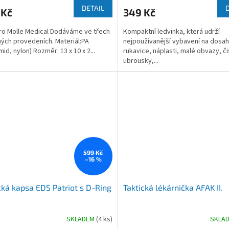
DETAIL
 Kč
349 Kč
o Molle Medical Dodáváme ve třech
Kompaktní ledvinka, která udrží
ých provedeních. Materiál:PA
nejpoužívanější vybavení na dosah
id, nylon) Rozměr: 13 x 10 x 2...
rukavice, náplasti, malé obvazy, čis
ubrousky,...
599 Kč
–16 %
cká kapsa EDS Patriot s D-Ring
Taktická lékárnička AFAK II.
SKLADEM
(4 ks)
SKLA