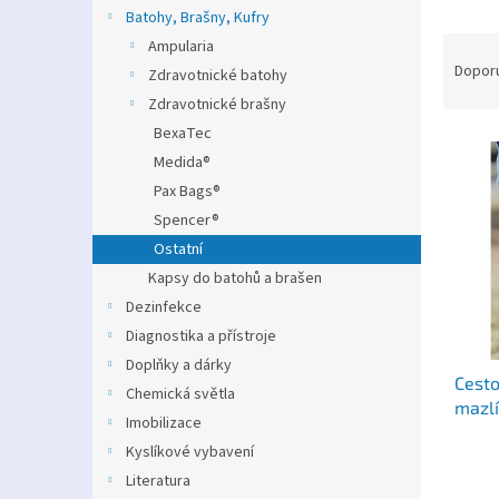
n
Batohy, Brašny, Kufry
e
Ř
Ampularia
l
a
Dopor
Zdravotnické batohy
z
Zdravotnické brašny
e
BexaTec
V
n
Medida®
ý
í
p
p
Pax Bags®
i
r
Spencer®
s
o
Ostatní
p
d
Kapsy do batohů a brašen
r
u
Dezinfekce
o
k
d
Diagnostika a přístroje
t
u
ů
Doplňky a dárky
Cesto
k
Chemická světla
mazlí
t
Imobilizace
ů
Kyslíkové vybavení
Literatura