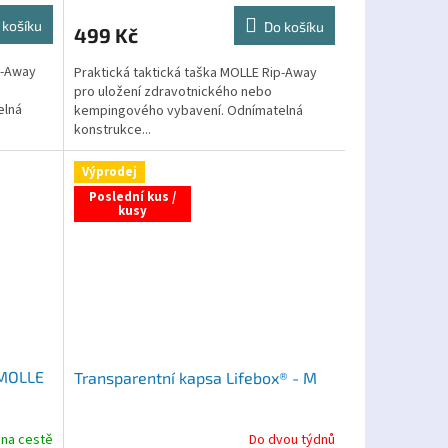
 košíku
Do košíku
499 Kč
p-Away
Praktická taktická taška MOLLE Rip-Away
pro uložení zdravotnického nebo
elná
kempingového vybavení. Odnímatelná
konstrukce...
Výprodej
Poslední kus /
kusy
 MOLLE
Transparentní kapsa Lifebox® - M
 na cestě
Do dvou týdnů