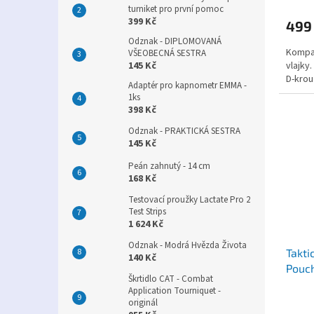
turniket pro první pomoc
399 Kč
499
Odznak - DIPLOMOVANÁ
Kompa
VŠEOBECNÁ SESTRA
vlajky
145 Kč
D-krou
Adaptér pro kapnometr EMMA -
1ks
398 Kč
Odznak - PRAKTICKÁ SESTRA
145 Kč
Peán zahnutý - 14 cm
168 Kč
Testovací proužky Lactate Pro 2
Test Strips
1 624 Kč
Odznak - Modrá Hvězda Života
Takti
140 Kč
Pouch
Škrtidlo CAT - Combat
Application Tourniquet -
originál