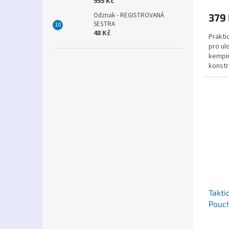
955 Kč
Odznak - REGISTROVANÁ
379
SESTRA
48 Kč
Prakti
pro ul
kempi
konstr
Takti
Pouch