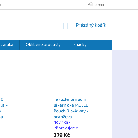
AJŮ
PLATBA TWISTO
Přihlášení
NÁKUPNÍ
Prázdný košík
KOŠÍK
 záruka
Oblíbené produkty
Značky
NO
Taktická příruční
it –
lékárnička MOLLE
á
Pouch Rip-Away -
ou
oranžová
Novinka -
Připravujeme
379 Kč