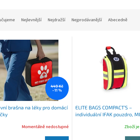
učujeme
Nejlevnější
Nejdražší
Nejprodávanější
Abecedně
449 Kč
–11 %
vní brašna na léky pro domácí
ELITE BAGS COMPACT’S –
čky
individuální IFAK pouzdro, 
Momentálně nedostupné
Zboží je