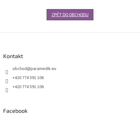
ZPĚT DO OBCHODU
Z
á
p
a
Kontakt
t
obchod
@
paramedik.eu
í
+420 774 591 106
+420 774 591 106
Facebook