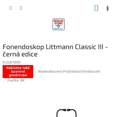
Přejít
NÁKUP
na
obsah
KOŠÍK
Fonendoskop Littmann Classic III -
černá edice
FLCLIII-5803
Nabízíme také
Průměrné
Neohodnoceno
Podrobnosti hodnocení
laserové
gravírování
hodnocení
Značka:
3M
produktu
je
0,0
z
5
hvězdiček.