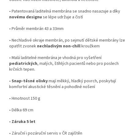
• Patentovaná laditelná membrána se snadno nasazuje a díky
novému designu
se lépe udržuje a čistí
• Průměr membrán 43 a 33mm
• Nechladivé okraje membrán, po sejmutí dětské membrány lze
opatřit zvonek
nechladivým non-chill
kroužkem
• Malá
laditelné
membrána
je vhodná pro
vyšetření
pediatrických
,
malých
,
štíhlých pacientů nebo
pro poslech
krčních tepen.
•
Snap
-
těsné
olivky
mají
měkký
,
hladký povrch,
poskytují
komfortní
akustické
těsnění a
pohodlné nošení
• Hmotnost 150 g
• Délka 69 cm
•
Záruka 5 let
• Záruční i pozáruční servis v ČR zajištěn