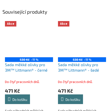
Související produkty
Akce
Akce
530 Kč
–11 %
530 Kč
–11 %
Sada měkké olivky pro
Sada měkké olivky pro
3M™ Littmann® - černé
3M™ Littmann® - šedé
Do čtyř pracovních dnů.
Do čtyř pracovních dnů.
471 Kč
471 Kč
Do košíku
Do košíku
Sada náhradních měkkých
Sada náhradních měkkých