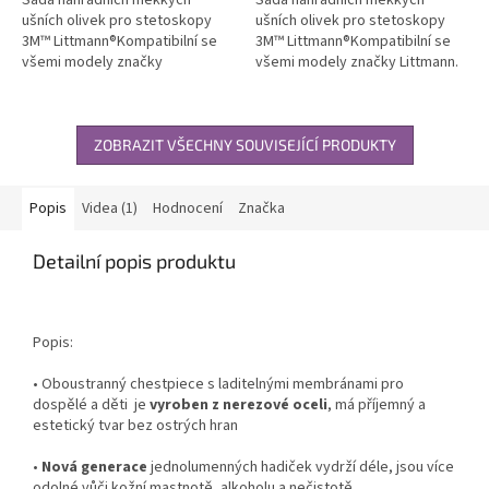
ušních olivek pro stetoskopy
ušních olivek pro stetoskopy
3M™ Littmann®Kompatibilní se
3M™ Littmann®Kompatibilní se
všemi modely značky
všemi modely značky Littmann.
Littmann.Sada...
Sada...
ZOBRAZIT VŠECHNY SOUVISEJÍCÍ PRODUKTY
Popis
Videa (1)
Hodnocení
Značka
Detailní popis produktu
Popis:
• Oboustranný
chestpiece
s
laditelnými
membránami
pro
dospělé a děti je
vyroben z n
erezové oceli
, má příjemný a
estetický tvar bez ostrých hran
•
Nová generace
jednolumenných
hadiček
vydrží
déle, jsou více
odolné vůči kožní mastnotě,
alkoholu a nečistotě