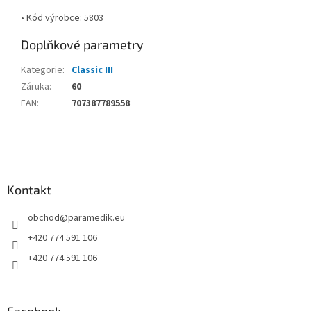
• Kód výrobce: 5803
Doplňkové parametry
Kategorie
:
Classic III
Záruka
:
60
EAN
:
707387789558
Z
á
p
a
Kontakt
t
obchod
@
paramedik.eu
í
+420 774 591 106
+420 774 591 106
Facebook