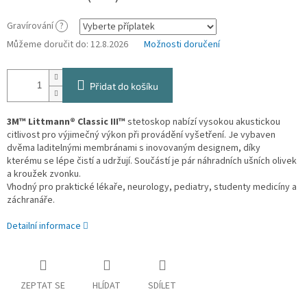
Gravírování
?
Můžeme doručit do:
12.8.2026
Možnosti doručení
Přidat do košíku
3M
™
Littmann®
Classic
III
™
stetoskop
nabízí vysokou
akustickou
citlivost
pro
výjimečný výkon
při provádění
vyšetření
.
Je
vybaven
dvěma
laditelnými
membránami
s inovovaným
designem, díky
kterému se
lépe
čistí a udržují
. Součástí je pár náhradních ušních olivek
a kroužek zvonku.
Vhodný pro praktické lékaře, neurology, pediatry, studenty medicíny a
záchranáře.
Detailní informace
ZEPTAT SE
HLÍDAT
SDÍLET