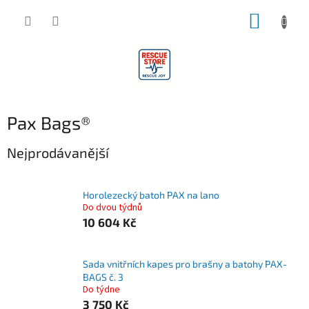
Přejít
NÁKUP
na
obsah
KOŠÍK
Pax Bags®
Nejprodávanější
Horolezecký batoh PAX na lano
Do dvou týdnů
10 604 Kč
Sada vnitřních kapes pro brašny a batohy PAX-
BAGS č. 3
Do týdne
3 750 Kč