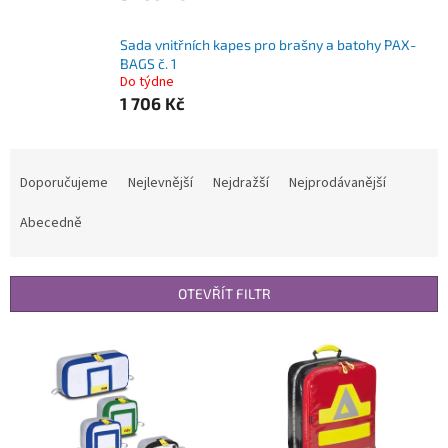
Sada vnitřních kapes pro brašny a batohy PAX-
BAGS č. 1
Do týdne
1 706 Kč
Ř
a
Doporučujeme
Nejlevnější
Nejdražší
Nejprodávanější
z
e
Abecedně
n
í
p
OTEVŘÍT FILTR
r
o
V
d
ý
u
p
k
i
t
s
ů