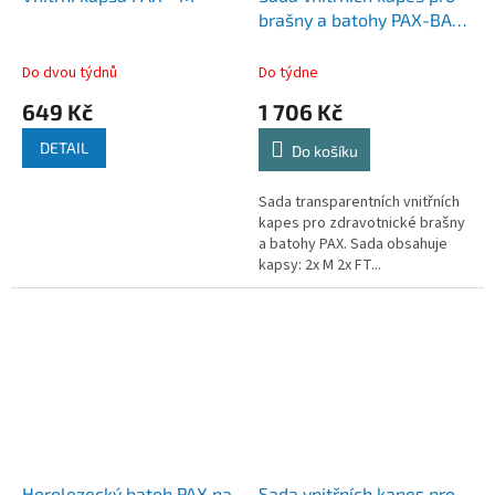
brašny a batohy PAX-BAGS
č. 1
Do dvou týdnů
Do týdne
649 Kč
1 706 Kč
DETAIL
Do košíku
Sada transparentních vnitřních
kapes pro zdravotnické brašny
a batohy PAX. Sada obsahuje
kapsy: 2x M 2x FT...
Horolezecký batoh PAX na
Sada vnitřních kapes pro