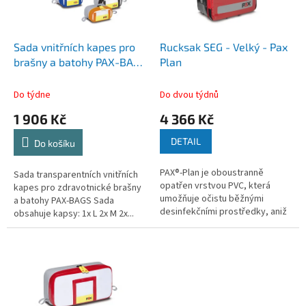
p
r
o
d
Sada vnitřních kapes pro
Rucksak SEG - Velký - Pax
u
brašny a batohy PAX-BAGS
Plan
k
č. 2
t
Do týdne
Do dvou týdnů
ů
1 906 Kč
4 366 Kč
DETAIL
Do košíku
PAX®-Plan je oboustranně
Sada transparentních vnitřních
opatřen vrstvou PVC, která
kapes pro zdravotnické brašny
umožňuje očistu běžnými
a batohy PAX-BAGS Sada
desinfekčními prostředky, aniž
obsahuje kapsy: 1x L 2x M 2x...
by se...