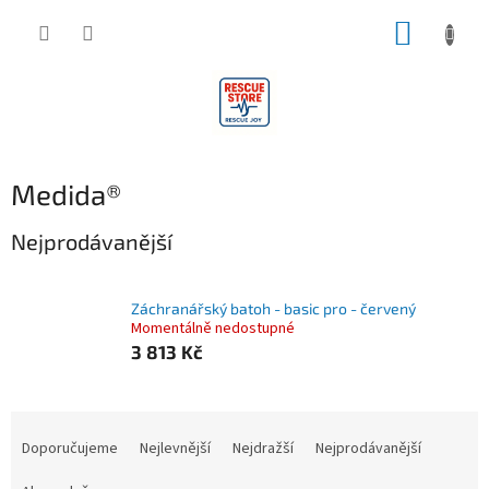
Přejít
NÁKUP
na
obsah
KOŠÍK
Medida®
Nejprodávanější
Záchranářský batoh - basic pro - červený
Momentálně nedostupné
3 813 Kč
Ř
a
Doporučujeme
Nejlevnější
Nejdražší
Nejprodávanější
z