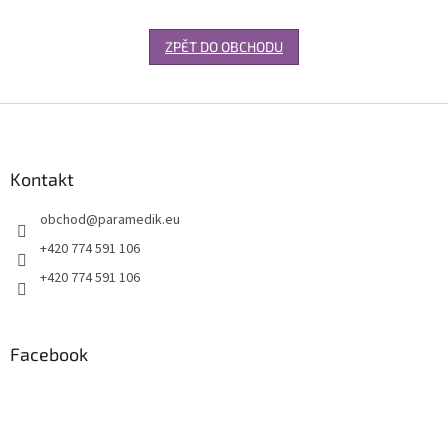
ZPĚT DO OBCHODU
Z
á
p
a
Kontakt
t
obchod
@
paramedik.eu
í
+420 774 591 106
+420 774 591 106
Facebook