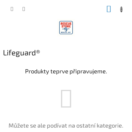
Přejít
NÁKUP
na
obsah
KOŠÍK
Lifeguard®
Produkty teprve připravujeme.
Můžete se ale podívat na ostatní kategorie.