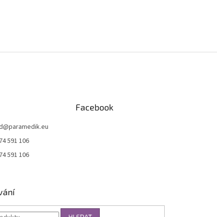
Facebook
d
@
paramedik.eu
74 591 106
74 591 106
vání
HLEDAT