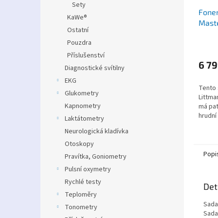
Sety
Fone
KaWe®
Maste
Ostatní
burg
Pouzdra
Příslušenství
6 79
Diagnostické svítilny
EKG
Tento
Glukometry
Littma
Kapnometry
má pat
hrudní
Laktátometry
umožňu
Neurologická kladívka
Otoskopy
Popi
Pravítka, Goniometry
Pulsní oxymetry
Rychlé testy
Det
Teploměry
Sada
Tonometry
Sada