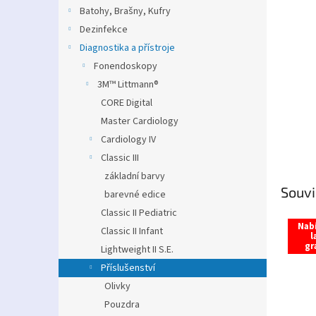
n
Batohy, Brašny, Kufry
e
Dezinfekce
l
Diagnostika a přístroje
Fonendoskopy
3M™ Littmann®
CORE Digital
Master Cardiology
Cardiology IV
Classic III
základní barvy
Souvi
barevné edice
Classic II Pediatric
Nab
Classic II Infant
l
gr
Lightweight II S.E.
Příslušenství
Olivky
Pouzdra