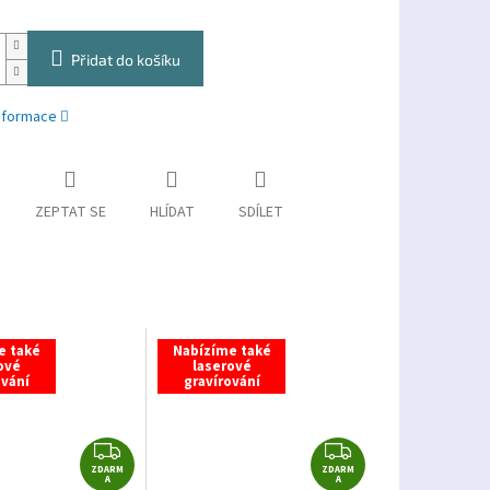
Přidat do košíku
informace
ZEPTAT SE
HLÍDAT
SDÍLET
e také
Nabízíme také
ové
laserové
ování
gravírování
Z
Z
ZDARM
D
ZDARM
D
A
A