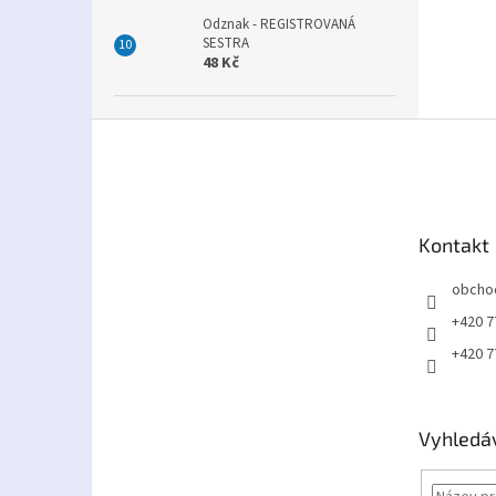
Odznak - REGISTROVANÁ
SESTRA
48 Kč
Z
á
p
a
t
Kontakt
í
obcho
+420 7
+420 7
Vyhledá