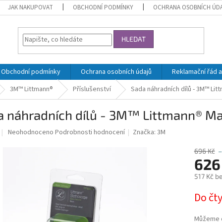
JAK NAKUPOVAT
OBCHODNÍ PODMÍNKY
OCHRANA OSOBNÍCH ÚD
HLEDAT
Obchodní podmínky
Ochrana osobních údajů
Reklamační řád a
3M™ Littmann®
Příslušenství
Sada náhradních dílů - 3M™ Lit
 náhradních dílů - 3M™ Littmann® Mas
Průměrné
Neohodnoceno
Podrobnosti hodnocení
Značka:
3M
hodnocení
produktu
696 Kč
–
je
626
0,0
517 Kč b
z
5
Měrná
Do čt
hvězdiček.
cena:
Můžeme d