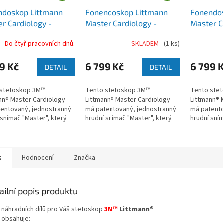
A
A
ndoskop Littmann
Fonendoskop Littmann
Fonendos
R
R
r Cardiology -
Master Cardiology -
Master C
M
M
undská
švestková
A
A
Do čtyř pracovních dnů.
- SKLADEM -
(1 ks)
9 Kč
6 799 Kč
6 799 
DETAIL
DETAIL
 stetoskop 3M™
Tento stetoskop 3M™
Tento ste
nn® Master Cardiology
Littmann® Master Cardiology
Littmann® 
entovaný, jednostranný
má patentovaný, jednostranný
má patento
 snímač "Master", který
hrudní snímač "Master", který
hrudní sním
je...
umožňuje...
umožňuje..
s
Hodnocení
Značka
ailní popis produktu
 náhradních dílů pro Váš stetoskop
3M™
Littmann®
 obsahuje: