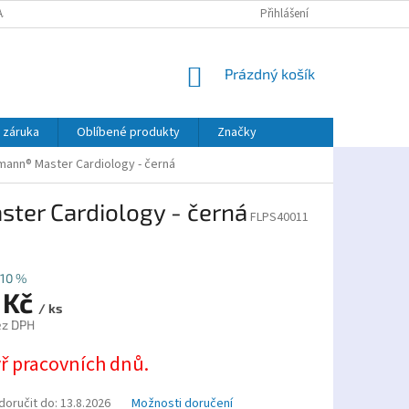
AJŮ
PLATBA TWISTO
Přihlášení
NÁKUPNÍ
Prázdný košík
KOŠÍK
 záruka
Oblíbené produkty
Značky
tmann® Master Cardiology - černá
ter Cardiology - černá
FLPS40011
10 %
 Kč
/ ks
ez DPH
yř pracovních dnů.
oručit do:
13.8.2026
Možnosti doručení