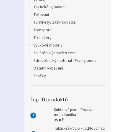
Taktické vybavení
Tetování
Turnikety, zaškrcovadla
Transport
Trenažéry
Výukové modely
Zajištění dýchacích cest
Zdravotnický materiál | První pomoc
Ostatní vybavení
Značky
Top 10 produktů
Kuličkové pero - Propiska -
motiv Sanitka
25 Kč
Taktické škrtidlo – rychloupínací