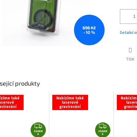
696 Kč
–10 %
Detailní 
TISK
sející produkty
ízíme také
Nabízíme také
Nabízím
aserové
laserové
laser
avírování
gravírování
gravír
Z
Z
ZDARM
D
ZDARM
D
A
A