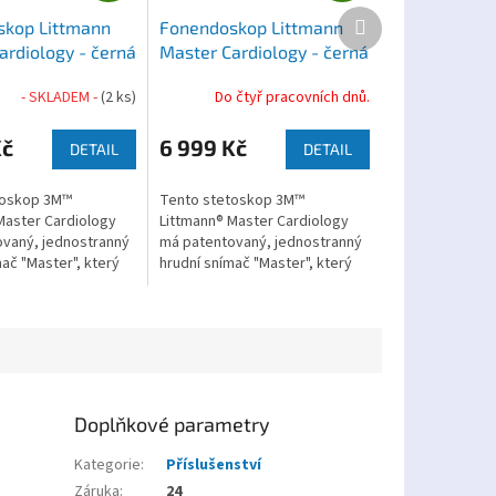
A
A
Další
kop Littmann
Fonendoskop Littmann
R
R
produkt
ardiology - černá
Master Cardiology - černá
M
M
edice
A
A
- SKLADEM -
(2 ks)
Do čtyř pracovních dnů.
Kč
6 999 Kč
DETAIL
DETAIL
toskop 3M™
Tento stetoskop 3M™
Master Cardiology
Littmann® Master Cardiology
vaný, jednostranný
má patentovaný, jednostranný
ač "Master", který
hrudní snímač "Master", který
.
umožňuje...
Doplňkové parametry
Kategorie
:
Příslušenství
Záruka
:
24