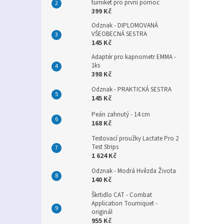
turniket pro první pomoc
399 Kč
Odznak - DIPLOMOVANÁ
VŠEOBECNÁ SESTRA
145 Kč
Adaptér pro kapnometr EMMA -
1ks
398 Kč
Odznak - PRAKTICKÁ SESTRA
145 Kč
Peán zahnutý - 14 cm
168 Kč
Testovací proužky Lactate Pro 2
Test Strips
1 624 Kč
Odznak - Modrá Hvězda Života
140 Kč
Škrtidlo CAT - Combat
Application Tourniquet -
originál
955 Kč