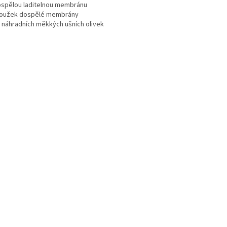
ospělou laditelnou membránu
roužek dospělé membrány
r náhradních měkkých ušních olivek