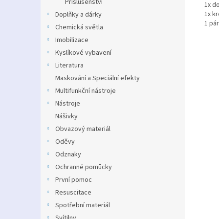
Příslušenství
1x d
1x k
Doplňky a dárky
1 pá
Chemická světla
Imobilizace
Kyslíkové vybavení
Literatura
Maskování a Speciální efekty
Multifunkční nástroje
Nástroje
Nášivky
Obvazový materiál
Oděvy
Odznaky
Ochranné pomůcky
První pomoc
Resuscitace
Spotřební materiál
Svítilny