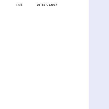
EAN
:
707387772987