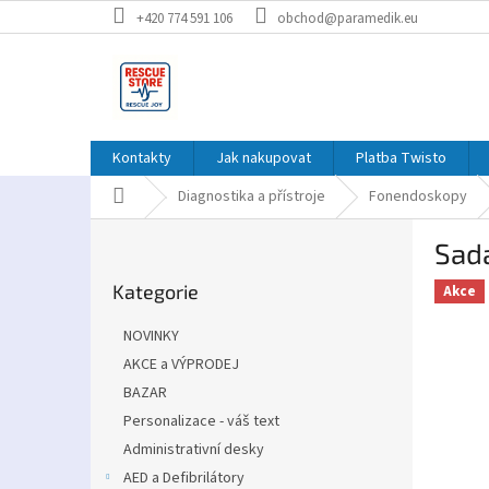
Přejít
+420 774 591 106
obchod@paramedik.eu
na
obsah
Kontakty
Jak nakupovat
Platba Twisto
Domů
Diagnostika a přístroje
Fonendoskopy
P
Sada
o
Přeskočit
s
Kategorie
kategorie
Akce
t
r
NOVINKY
a
AKCE a VÝPRODEJ
n
BAZAR
n
í
Personalizace - váš text
p
Administrativní desky
a
AED a Defibrilátory